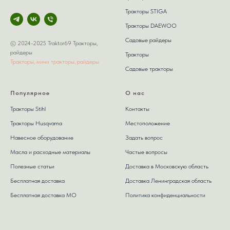
Тракторы STIGA
Тракторы DAEWOO
Садовые райдеры
© 2024-2025 Traktor69 Тракторы,
райдеры
Тракторы
Тракторы, мини тракторы, райдеры
Садовые тракторы
Популярное
О нас
Тракторы Stihl
Контакты
Тракторы Husqvarna
Местоположение
Навесное оборудование
Задать вопрос
Масла и расходные материалы
Частые вопросы
Полезные статьи
Доставка в Московскую область
Бесплатная доставка
Доставка Ленинградская область
Бесплатная доставка МО
Политика конфиденциальности