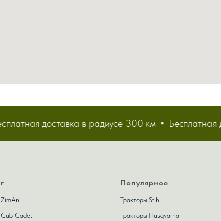
атная доставка в радиусе 300 км
Бесплатная дост
г
Популярное
 ZimAni
Тракторы Stihl
 Сub Сadet
Тракторы Husqvarna