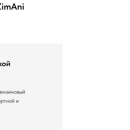
ZimAni
кой
Бензиновый
ортной и