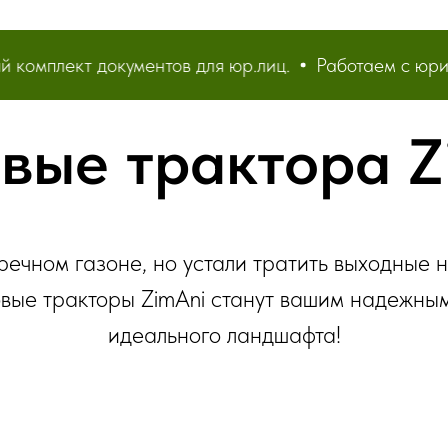
мплект документов для юр.лиц.
Работаем с юридиче
вые трактора Z
речном газоне, но устали тратить выходные 
ые тракторы ZimAni станут вашим надежны
идеального ландшафта!