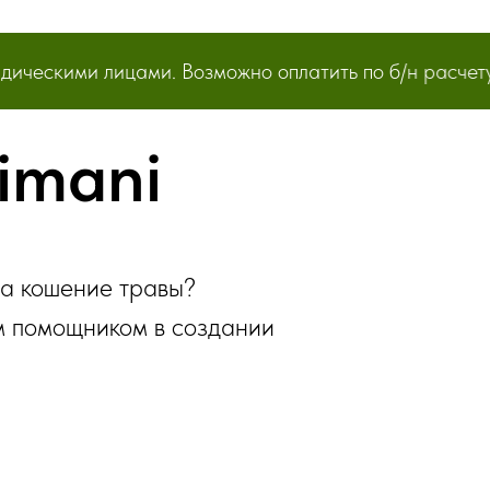
скими лицами. Возможно оплатить по б/н расчету. Де
imani
на кошение травы?
м помощником в создании