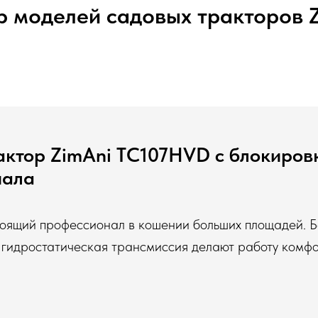
 моделей садовых тракторов 
актор ZimAni TC107HVD с блокиров
иала
тоящий профессионал в кошении больших площадей. 
и гидростатическая трансмиссия делают работу комф