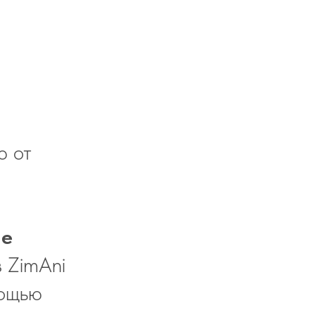
ю от
ие
 ZimAni
мощью