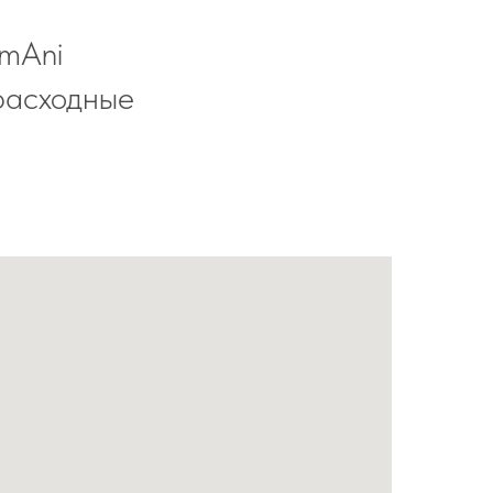
imAni
расходные