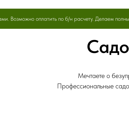
озможно оплатить по б/н расчету. Делаем полный ко
Садо
Мечтаете о безуп
Профессиональные садов