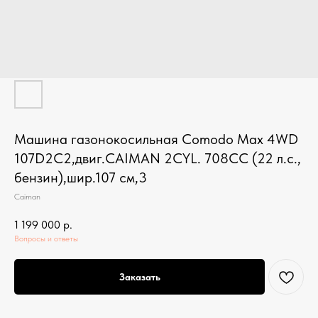
Машина газонокосильная Comodo Max 4WD
107D2C2,двиг.CAIMAN 2CYL. 708CC (22 л.с.,
бензин),шир.107 см,3
Caiman
1 199 000
р.
Вопросы и ответы
Заказать