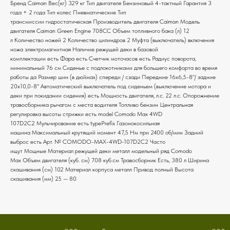
Бренд Caiman Вес(кг) 329 кг Тип двигателя Бензиновый 4-тактный Гарантия 3
года + 2 года Тип колес Пневматические Тип
трансмиссии гидростатическая Производитель двигателя Caiman Модель
двигателя Caiman Green Engine 708CC Объем топливного бака (л) 12
л Количество ножей 2 Количество цилиндров 2 Муфта (выключатель) включения
ножа электромагнитная Наличие режущей деки в базовой
комплектации есть Фара есть Счетчик моточасов есть Радиус поворота,
минимальный 76 см Сиденье с подлокотниками для большего комфорта во время
работы да Размер шин (в дюймах) спереди / сзади Передние 16х6,5-8"/ задние
20х10,0-8" Автоматический выключатель под сиденьем (выключение мотора и
деки при покидании сидения) есть Мощность двигателя, л.с. 22 л.с. Опорожнение
травосборника рычагом с места водителя Топливо бензин Центральная
регулировка высоты стрижки есть model Comodo Max 4WD
107D2C2 Мульчирование есть typePrefix Газонокосильная
машина Максимальный крутящий момент 47,5 Нм при 2400 об/мин Задний
выброс есть Арт. № COMODO-MAX-4WD-107D2C2 Часто
ищут Мощные Материал режущей деки металл модельный ряд Comodo
Max Объем двигателя (куб. см) 708 куб.см Травосборник Есть, 380 л Ширина
скашивания (см) 102 Материал корпуса металл Привод полный Высота
скашивания (мм) 25 — 80