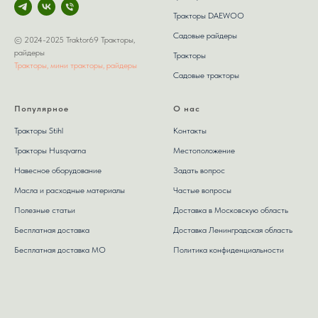
Тракторы DAEWOO
Садовые райдеры
© 2024-2025 Traktor69 Тракторы,
райдеры
Тракторы
Тракторы, мини тракторы, райдеры
Садовые тракторы
Популярное
О нас
Тракторы Stihl
Контакты
Тракторы Husqvarna
Местоположение
Навесное оборудование
Задать вопрос
Масла и расходные материалы
Частые вопросы
Полезные статьи
Доставка в Московскую область
Бесплатная доставка
Доставка Ленинградская область
Бесплатная доставка МО
Политика конфиденциальности