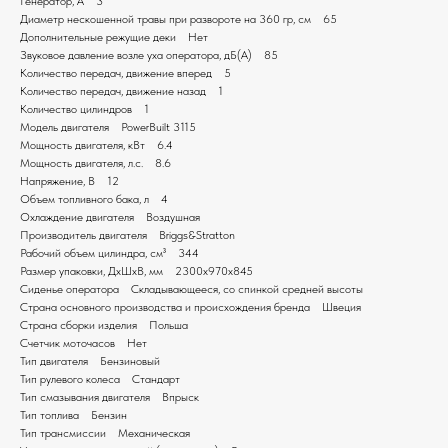
Генератор, А 3
Диаметр нескошенной травы при развороте на 360 гр, см 65
Дополнительные режущие деки Нет
Звуковое давление возле уха оператора, дБ(А) 85
Количество передач, движение вперед 5
Количество передач, движение назад 1
Количество цилиндров 1
Модель двигателя PowerBuilt 3115
Мощность двигателя, кВт 6.4
Мощность двигателя, л.с. 8.6
Напряжение, В 12
Объем топливного бака, л 4
Охлаждение двигателя Воздушная
Производитель двигателя Briggs&Stratton
Рабочий объем цилиндра, см³ 344
Размер упаковки, ДxШxВ, мм 2300x970x845
Сиденье оператора Складывающееся, со спинкой средней высоты
Страна основного производства и происхождения бренда Швеция
Страна сборки изделия Польша
Счетчик моточасов Нет
Тип двигателя Бензиновый
Тип рулевого колеса Стандарт
Тип смазывания двигателя Впрыск
Тип топлива Бензин
Тип трансмиссии Механическая