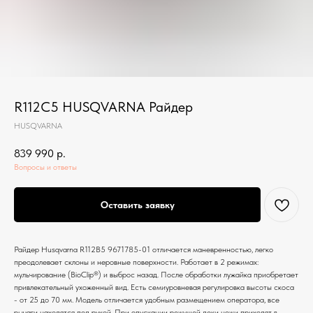
R112C5 HUSQVARNA Райдер
HUSQVARNA
839 990
р.
Вопросы и ответы
Оставить заявку
Райдер Husqvarna R112B5 9671785-01 отличается маневренностью, легко
преодолевает склоны и неровные поверхности. Работает в 2 режимах:
мульчирование (BioClip®) и выброс назад. После обработки лужайка приобретает
привлекательный ухоженный вид. Есть семиуровневая регулировка высоты скоса
- от 25 до 70 мм. Модель отличается удобным размещением оператора, все
рычаги находятся под рукой. При опускании режущей деки ножи приходят в