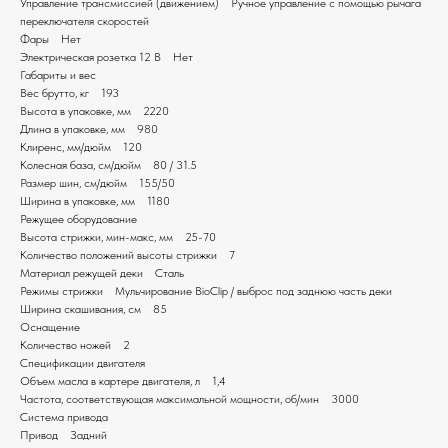
Управление трансмиссией (движением) Ручное управление с помощью рычага
переключателя скоростей
Фары Нет
Электрическая розетка 12 В Нет
Габариты и вес
Вес брутто, кг 193
Высота в упаковке, мм 2220
Длина в упаковке, мм 980
Клиренс, мм/дюйм 120
Колесная база, см/дюйм 80 / 31.5
Размер шин, см/дюйм 155/50
Ширина в упаковке, мм 1180
Режущее оборудование
Высота стрижки, мин-макс, мм 25-70
Количество положений высоты стрижки 7
Материал режущей деки Сталь
Режимы стрижки Мульчирование BioClip / выброс под заднюю часть деки
Ширина скашивания, см 85
Оснащение
Количество ножей 2
Спецификации двигателя
Объем масла в картере двигателя, л 1,4
Частота, соответствующая максимальной мощности, об/мин 3000
Система привода
Привод Задний