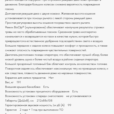
движение. Благодаря большим колесам снижена вероятность повреждения
газона.
Долговечная режущая дека с двумя ножами. Желаемая высота кошения
устанавливается при помощи рычага с левой стороны режущей деки.
Простая регулировка высоты кошения посредством одного рычага.
Режим BioClip® (мульчирование) обеспечивает наилучшие результаты стрижки
травы на часто обрабатываемых газонах. Срезанная трава многократно
измельчается и возвращается на газон в качестве мульчи, которая быстро
превращаются в естественное удобрение под воздействием света и воздуха.
Большие передние и задние колеса повышают комфорт и проходимость, а также
снижают опасность повреждения чувствительных поверхностей.
Двигатель расположен позади оператора, что обеспечивает лучший обзор, более
низкий уровень шума и более чистый воздух в районе сиденья оператора.
Большой прозрачный топливный бак облегчает контроль за количеством топлива.
Поворотная задняя ось обеспечивает максимальную тягу на приводные колеса, и
как следствие, плавность движения даже на неровных поверхностях.
Бардачок для мелких предметов Нет
Вес, кг 191
Внешняя крышка бензобака Есть
Возможность установки прицепного оборудования Есть
Возможность установки спереди снегоотвала не устанавливается
Габариты (ДxШxВ), см 212x88x108
Гарантированная звуковая мощность, Lw дБ (А) 99
Гарантия 2 года + 1 год при выполнении ТО