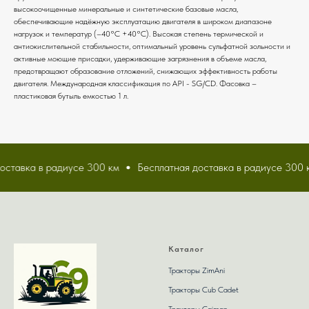
высокоочищенные минеральные и синтетические базовые масла,
обеспечивающие надёжную эксплуатацию двигателя в широком диапазоне
нагрузок и температур (–40°С +40°С). Высокая степень термической и
антиокислительной стабильности, оптимальный уровень сульфатной зольности и
активные моющие присадки, удерживающие загрязнения в объеме масла,
предотвращают образование отложений, снижающих эффективность работы
двигателя. Международная классификация по API - SG/CD. Фасовка –
пластиковая бутыль емкостью 1 л.
ставка в радиусе 300 км
Бесплатная доставка в радиусе 300 к
Каталог
Тракторы ZimAni
Тракторы Сub Сadet
Тракторы Caiman