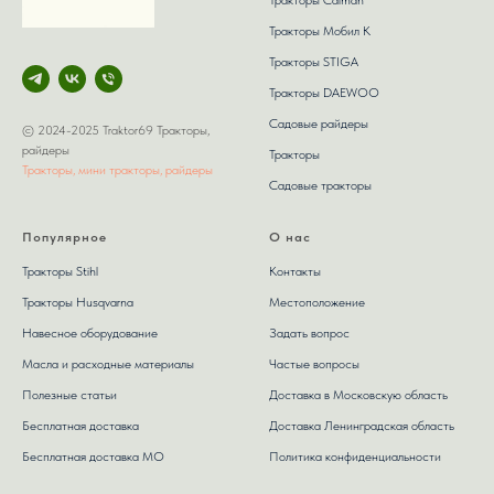
Тракторы Мобил К
Тракторы STIGA
Тракторы DAEWOO
Садовые райдеры
© 2024-2025 Traktor69 Тракторы,
райдеры
Тракторы
Тракторы, мини тракторы, райдеры
Садовые тракторы
Популярное
О нас
Тракторы Stihl
Контакты
Тракторы Husqvarna
Местоположение
Навесное оборудование
Задать вопрос
Масла и расходные материалы
Частые вопросы
Полезные статьи
Доставка в Московскую область
Бесплатная доставка
Доставка Ленинградская область
Бесплатная доставка МО
Политика конфиденциальности