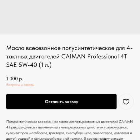
Масло всесезонное полусинтетическое для 4-
тактных двигателей CAIMAN Professional 4T
SAE 5W-40 (1 л.)
1 000
р.
Вопросы и ответы
Оставить заявку
Полусинтетическое всесезонное масло для четырехтактных двигателей CAIMAN
4T рекомендуется к применению в четырехтактных двигателях газонокосилок,
культиваторов, мотоблоков, тракторов, снегоуборщиков, генераторов, мотопомп и
другой садовой и сельскохозяйственной техники. В состав продукта входят