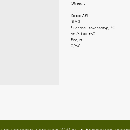
Объем, л
1
Класс API
SL/CF
Диапазон температур, °С
от -30 до +50
Вес, кг
0.968
ая доставка в радиусе 300 км
Бесплатная доставк