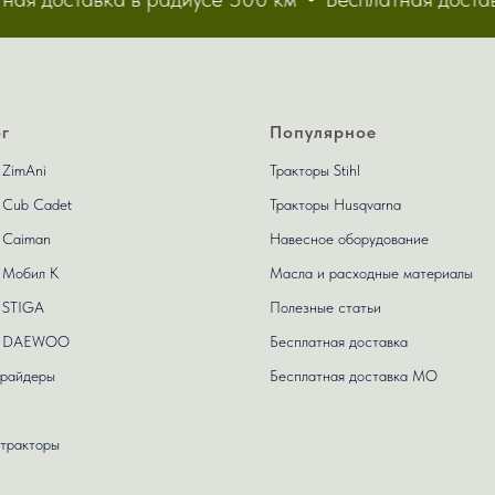
г
Популярное
 ZimAni
Тракторы Stihl
 Сub Сadet
Тракторы Husqvarna
 Caiman
Навесное оборудование
 Мобил К
Масла и расходные материалы
 STIGA
Полезные статьи
ы DAEWOO
Бесплатная доставка
 райдеры
Бесплатная доставка МО
тракторы