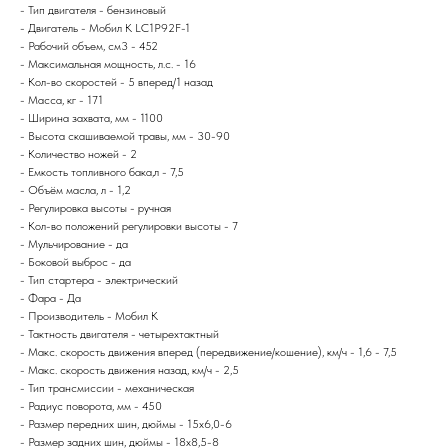
- Тип двигателя - бензиновый
- Двигатель - Мобил К LC1P92F-1
- Рабочий объем, см3 - 452
- Максимальная мощность, л.с. - 16
- Кол-во скоростей - 5 вперед/1 назад
- Масса, кг - 171
- Ширина захвата, мм - 1100
- Высота скашиваемой травы, мм - 30-90
- Количество ножей - 2
- Емкость топливного бака,л - 7,5
- Объём масла, л - 1,2
- Регулировка высоты - ручная
- Кол-во положений регулировки высоты - 7
- Мульчирование - да
- Боковой выброс - да
- Тип стартера - электрический
- Фара - Да
- Производитель - Мобил К
- Тактность двигателя - четырехтактный
- Макс. скорость движения вперед (передвижение/кошение), км/ч - 1,6 - 7,5
- Макс. скорость движения назад, км/ч - 2,5
- Тип трансмиссии - механическая
- Радиус поворота, мм - 450
- Размер передних шин, дюймы - 15х6,0-6
- Размер задних шин, дюймы - 18х8,5-8