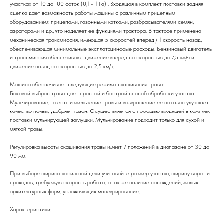
участках от 10 до 100 соток (0,1 - 1 Га) . Входящая в комплект поставки задняя
сцепка дает возможность работы машины с различным прицепным
оборудованием: прицепами, газонными катками, разбрасывателями семян,
аэраторами и др., что наделяет ее функциями трактора. В такторе применена
механическая трансмиссия, имеющая 5 скоростей вперед / 1 скорость назад,
обеспечивающая минимальные эксплатацинооые расходы. Бензиновый двигатель
и трансмиссия обеспечивают движение вперед со скоростью до 7,5 км/ч и
движение назад со скоростью до 2,5 км/ч.
Машина обеспечивает следующие режимы скашивания травы:
Боковой выброс травы дает простой и быстрый способ обработки участка.
Мульчирование, то есть измельчение травы и возвращение ее на газон улучшает
качество почвы, удобряет газон. Осуществляется c помощью входящей в комплект
поставки мульчирующей заглушки. Мульчирование подходит только для сухой и
мягкой травы.
Регулировка высоты скашивания травы имеет 7 положений в диапазоне от 30 до
90 мм.
При выборе ширины косильной деки учитывайте размер участка, ширину ворот и
проходов, требуемую скорость работы, а так же наличие насаждений, малых
архитектурных форм, усложняющих маневрирование.
Характеристики: