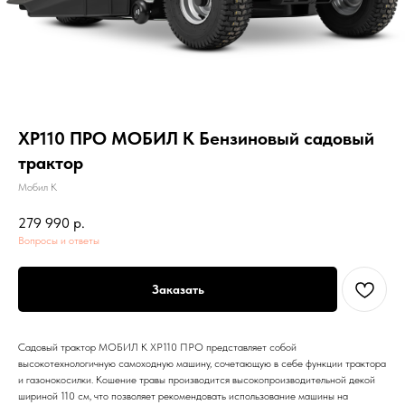
XP110 ПРО МОБИЛ К Бензиновый садовый
трактор
Мобил К
279 990
р.
Вопросы и ответы
Заказать
Садовый трактор МОБИЛ К XP110 ПРО представляет собой
высокотехнологичную самоходную машину, сочетающую в себе функции трактора
и газонокосилки. Кошение травы производится высокопроизводительной декой
шириной 110 см, что позволяет рекомендовать использование машины на