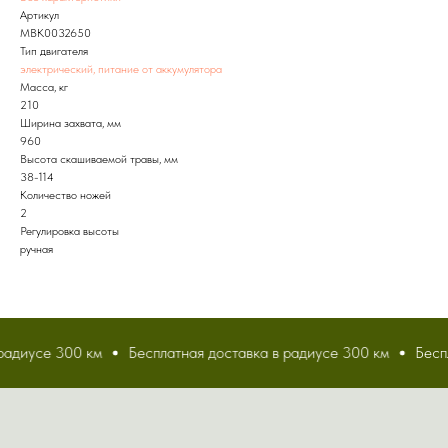
Артикул
MBK0032650
Тип двигателя
электрический, питание от аккумулятора
Масса, кг
210
Ширина захвата, мм
960
Высота скашиваемой травы, мм
38-114
Количество ножей
2
Регулировка высоты
ручная
радиусе 300 км
Бесплатная доставка в радиусе 300 км
Беспл