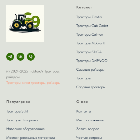
Каталог
Тракторы ZimAni
Тракторы Сub Сadet
Тракторы Caiman
Тракторы Мобил К
Тракторы STIGA
Тракторы DAEWOO
Садовые райдеры
© 2024-2025 Traktor69 Тракторы,
райдеры
Тракторы
Тракторы, мини тракторы, райдеры
Садовые тракторы
Популярное
О нас
Тракторы Stihl
Контакты
Тракторы Husqvarna
Местоположение
Навесное оборудование
Задать вопрос
Масла и расходные материалы
Частые вопросы