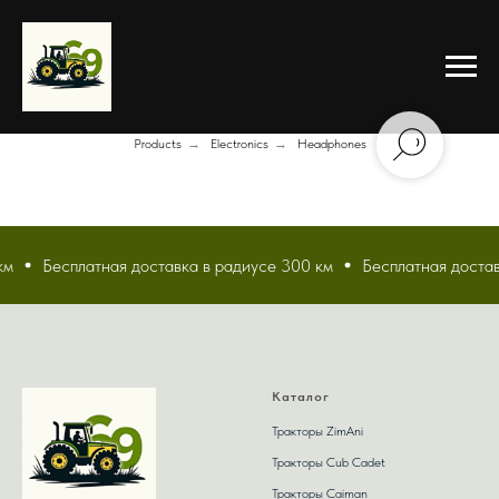
Products
→
Electronics
→
Headphones
км
Бесплатная доставка в радиусе 300 км
Бесплатная достав
Каталог
Тракторы ZimAni
Тракторы Сub Сadet
Тракторы Caiman