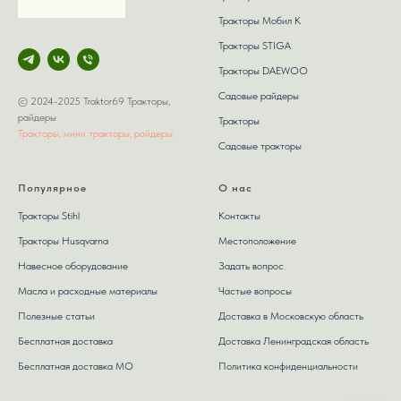
Тракторы Мобил К
Тракторы STIGA
Тракторы DAEWOO
Садовые райдеры
© 2024-2025 Traktor69 Тракторы,
райдеры
Тракторы
Тракторы, мини тракторы, райдеры
Садовые тракторы
Популярное
О нас
Тракторы Stihl
Контакты
Тракторы Husqvarna
Местоположение
Навесное оборудование
Задать вопрос
Масла и расходные материалы
Частые вопросы
Полезные статьи
Доставка в Московскую область
Бесплатная доставка
Доставка Ленинградская область
Бесплатная доставка МО
Политика конфиденциальности