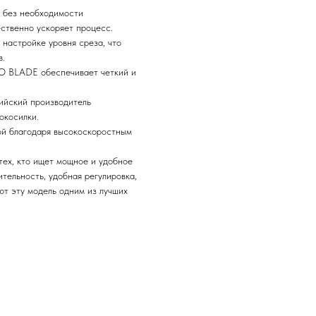
е без необходимости
ественно ускоряет процесс.
 настройке уровня среза, что
в.
RO BLADE обеспечивает четкий и
сийский производитель
окосилки.
вой благодаря высокоскоростным
тех, кто ищет мощное и удобное
тельность, удобная регулировка,
т эту модель одним из лучших