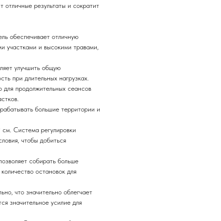
т отличные результаты и сократит
тель обеспечивает отличную
и участками и высокими травами,
оляет улучшить общую
сть при длительных нагрузках.
но для продолжительных сеансов
стков.
брабатывать большие территории и
9 см. Система регулировки
словия, чтобы добиться
позволяет собирать больше
 количество остановок для
ьно, что значительно облегчает
тся значительное усилие для