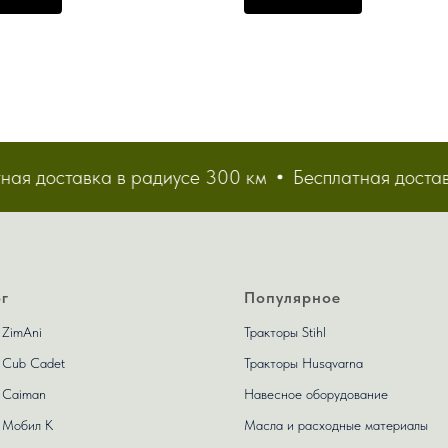
ь Emak мощностью 14.5 л/с
 доставка в радиусе 300 км
Бесплатная доставка
г
Популярное
 ZimAni
Тракторы Stihl
 Сub Сadet
Тракторы Husqvarna
 Caiman
Навесное оборудование
 Мобил К
Масла и расходные материалы