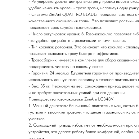
- Регулировка уровня: центральная регулировка высоты ска
удобно изменять уровень среза травы, используя одну ручку
- Система ZimAni QUATTRO BLADE: передовая система с ч
качественного скашивания травы. Это позволяет достичь ид
продлевает срок службы газонокосилки.
- Число регулировок уровня: 6. Газонокосилка позволяет ги
что удобно при работе с различными типами газонов.
- Тип косилки: роторная. Это означает, что косилка исполь
позволяет скашивать траву быстро и эффективно.
- Травосборник: имеется в комплекте для сбора скошенной 
поддерживать чистоту на вашем участке.
- Гарантия: 24 месяца. Двухлетняя гарантия от производите
использовать данную газонокосилку в течение длительного 
- Вес: 35 кг. Несмотря на вес, самоходный привод делает 
и не требует значительных усилий при его движении.
Преимущества газонокосилки ZimAni LC348V:
1. Мощный двигатель: бензиновый двигатель с мощностью 6.5
густыми и высокими травами, что делает газонокосилку от
участков.
2. Самоходный привод: избавляет от необходимости прилаг
устройства, что делает работу более комфортной, особенно
участках.