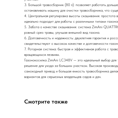
3. Большой травосборник (80 л): позволяет работать дольш
останавливать машину для очистки травосборника, что сущ
4. Центральная регулировка высоты скашивания: простота в
идеально подходит для работы с различными типами газоно
5. Забота о качестве скашивания: система ZimAni QUATT
ровный срез травы, улучшая внешний вид газона.
6. Долговечность и надежность: двухлетняя гарантия и рос
свидетельствуют о высоком качестве и долговечности газон
7. Роторная система: быстрая и эффективная работа с тра
вращающимся лезвиям.
Газонокосилка ZimAni LC348V — это идеальный выбор для 
решение для ухода за большим участком. Высокая производи
самоходный привод и большая емкость травосборника делаю
вариантов для серьезных владельцев садов и дач.
Смотрите также