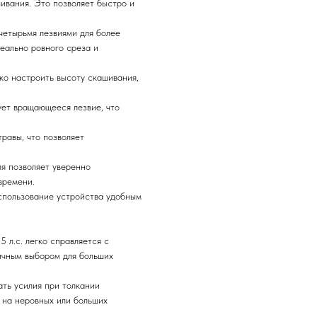
шивания. Это позволяет быстро и
.
етырьмя лезвиями для более
еально ровного среза и
бко настроить высоту скашивания,
зует вращающееся лезвие, что
травы, что позволяет
ля позволяет уверенно
времени.
использование устройства удобным
 л.с. легко справляется с
личным выбором для больших
ать усилия при толкании
 на неровных или больших