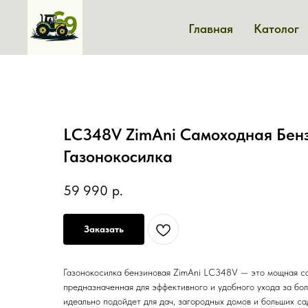
Главная
Католог
LC348V ZimAni Cамоходная Бен
Газонокосилка
59 990
р.
Заказать
Газонокосилка бензиновая ZimAni LC348V — это мощная с
предназначенная для эффективного и удобного ухода за бо
идеально подойдет для дач, загородных домов и больших с