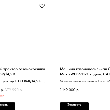
й трактор газонокосилка
Машина газонокосильная C
R/14,5 K
Max 2WD 97D2C2, двиг. C
2CYL. 708CC (22 л.с., бензи
 трактор EFCO 86R/14,5 K
с
Машина газонокосильная Croso 
рником, мульчированием, боковым
97D2C2, двиг. CAIMAN 2CYL. 70
р.
379 990
р.
1 149 000
р.
. Минитрактор с
л.с., бензин)
ock
тической трансмиссией. Ширина
см, установлено два ножа. В
азать
Заказать
 трактор приводит надежный