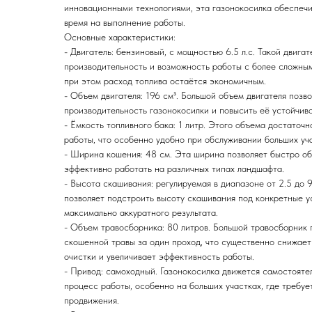
инновационными технологиями, эта газонокосилка обеспечи
время на выполнение работы.
Основные характеристики:
- Двигатель: бензиновый, с мощностью 6.5 л.с. Такой двига
производительность и возможность работы с более сложным
при этом расход топлива остаётся экономичным.
- Объем двигателя: 196 см³. Большой объем двигателя позв
производительность газонокосилки и повысить её устойчиво
- Ёмкость топливного бака: 1 литр. Этого объема достаточ
работы, что особенно удобно при обслуживании больших уча
- Ширина кошения: 48 см. Эта ширина позволяет быстро о
эффективно работать на различных типах ландшафта.
- Высота скашивания: регулируемая в диапазоне от 2.5 до 
позволяет подстроить высоту скашивания под конкретные у
максимально аккуратного результата.
- Объем травосборника: 80 литров. Большой травосборник 
скошенной травы за один проход, что существенно снижает
очистки и увеличивает эффективность работы.
- Привод: самоходный. Газонокосилка движется самостоятел
процесс работы, особенно на больших участках, где требуе
продвижения.