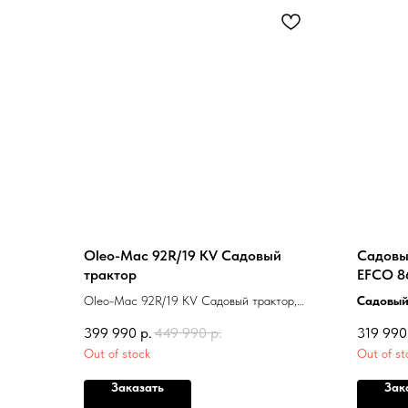
Oleo-Mac 92R/19 KV Садовый
Садовы
трактор
EFCO 86
Oleo-Mac 92R/19 KV Садовый трактор,
Cадовый
мощность двигателя 19лс, ширина кошения
травосбо
399 990
р.
449 990
р.
319 990
92см, объем травосборника 300 литров,
выбросом
Out of stock
Out of st
гидростатическая трансмиссия.
гидроста
деки 86 
Заказать
Зак
движение