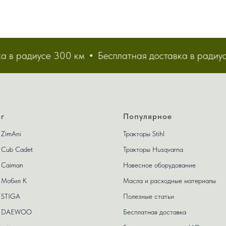
 в радиусе 300 км
Бесплатная доставка в радиусе
г
Популярное
 ZimAni
Тракторы Stihl
 Сub Сadet
Тракторы Husqvarna
 Caiman
Навесное оборудование
 Мобил К
Масла и расходные материалы
 STIGA
Полезные статьи
ы DAEWOO
Бесплатная доставка