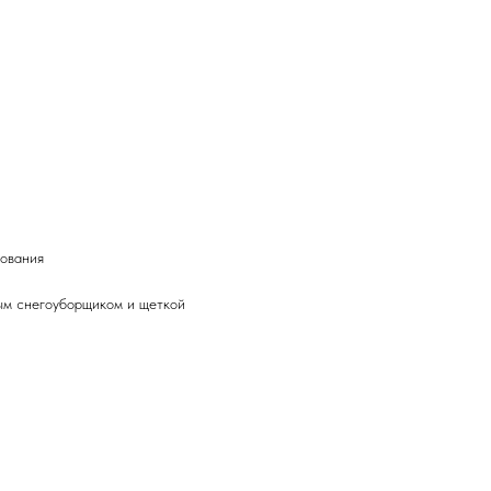
дования
ым снегоуборщиком и щеткой