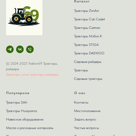
Каталог
Тракторы ZimAni
Тракторы Сub Сadet
Тракторы Caiman
Тракторы Мобил К
Тракторы STIGA
Тракторы DAEWOO
Садовые райдеры
© 2024-2025 Traktor69 Тракторы,
райдеры
Тракторы
Тракторы, мини тракторы, райдеры
Садовые тракторы
Популярное
О нас
Тракторы Stihl
Контакты
Тракторы Husqvarna
Местоположение
Навесное оборудование
Задать вопрос
Масла и расходные материалы
Частые вопросы