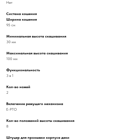
Нет
Система кошения
Ширина кошения
95 см
Минимальная высота скашивания
30 мм
Максимальная высота скашивания
100 мм
Функциональность
3 в 1
Кол-во ножей
2
Включение режущего механизма
E-PTO
Кол-во положений высоты скашивания
8
Штуцер для промывки корпуса деки