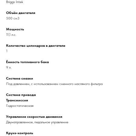
Briggs Intek
Объём двигателя
500 см3
Мощность
11,1 л.с.
Количество цилиндров в двигателе
1
Ёмкость топливного бака
9 л.
Система смазки
Под давлением, с использованием сменного масляного фильтра
Система привода
Трансмиссия
Гидростатическая
Управление скоростью движения
Двунаправленное, педальное управление
Круиз-контроль