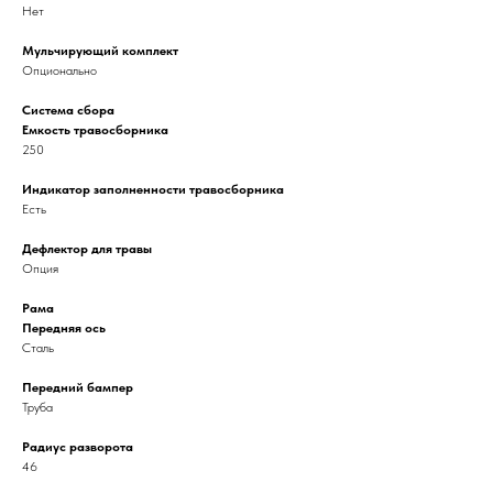
Нет
Мульчирующий комплект
Опционально
Система сбора
Емкость травосборника
250
Индикатор заполненности травосборника
Есть
Дефлектор для травы
Опция
Рама
Передняя ось
Сталь
Передний бампер
Труба
Радиус разворота
46