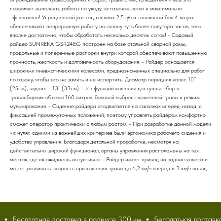
позволяет выполнять работы по уходу за газоном легко и максимально
эффективно! Усредненный расход топлива 2,5 л/ч и топливный бак 4 литра,
обеспечивают непрерывную работу по газону чуть более полутора часов, чего
вполне достаточно, чтобы обработать несколько десяток соток! - Садовый
райдер SUNREKA GSR24EG построен на базе стальной сварной рамы,
продольные и поперечные распорки внутри которой обеспечивают повышенную
прочность, жесткость и долговечность оборудования. - Райдер оснащается
широкими пневматическими колесами, предназначенных специально для работ
по газону, чтобы его не замять и не испортить. Диаметр передних колес 10’’
(25см), задних – 13’’ (33см). - Из функций кошения доступны: сбор в
травосборник объема 160 литров, боковой выброс скошенной травы и режим
мульчирования. - Сидение райдера отодвигается на салазках вперед-назад, с
фиксацией промежуточных положений, поэтому управлять райдером комфортно
сможет оператор практически с любым ростом. - При разработке данной модели
«с нуля» одними из важнейших критериев были эргономика рабочего сидения и
удобство управления. Благодаря детальной проработке, несмотря на
действительно широкий функционал, органы управления расположены на тех
местах, где их ожидаешь интуитивно. - Райдер имеет привод на задние колеса и
может развивать скорость при кошении травы до 6,2 км/ч вперед и 3 км/ч назад.
Бесплатная доставка в радиусе 300 км
Бесплатная доставка