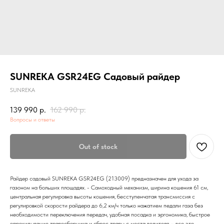
SUNREKA GSR24EG Садовый райдер
SUNREKA
139 990
р.
162 990
р.
Вопросы и ответы
Out of stock
Райдер садовый SUNREKA GSR24EG (213009) предназначен для ухода за
газоном на больших площадях. - Самоходный механизм, ширина кошения 61 см,
центральная регулировка высоты кошения, бесступенчатая трансмиссия с
регулировкой скорости райдера до 6,2 км/ч только нажатием педали газа без
необходимости переключения передач, удобная посадка и эргономика, быстрое
опрокидывание травосборника и сброс травы с места водителя – все это